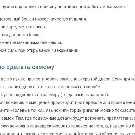
 нужно определить причину нестабильной работы механизма:
ственный брак и низкое качество изделия;
ние предметы и засор;
ция дверного блока;
ементов механизма или ключа;
ие силы при открывании / закрывании.
о сделать самому
всего нужно протестировать замок на открытой двери. Если при 
ет, значит, дело в ответных отверстиях на коробе:
огут не подходить по размеру (тогда язычок заедает);
сположению – смещение происходит при перекосе или проседании
айти «болевые точки», язычок или торцы ригелей можно покраси
 замок. Там, где подвижные детали будут встречать препятствие, 
 случае можно подкорректировать положение петель, подкрутив 
 подпилить входные отверстия с одной стороны в обозначенных т