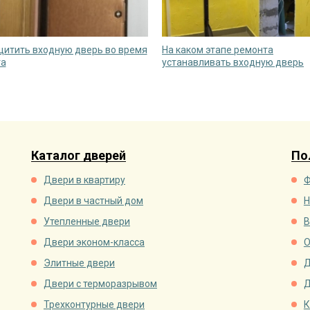
щитить входную дверь во время
На каком этапе ремонта
та
устанавливать входную дверь
Каталог дверей
По
Двери в квартиру
Ф
Двери в частный дом
Н
Утепленные двери
В
Двери эконом-класса
О
Элитные двери
Д
Двери с терморазрывом
Д
Трехконтурные двери
К