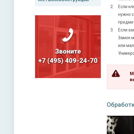
Если кл
нужно с
предме
Если за
Замок м
или мал
Универ
М
в
Обработк