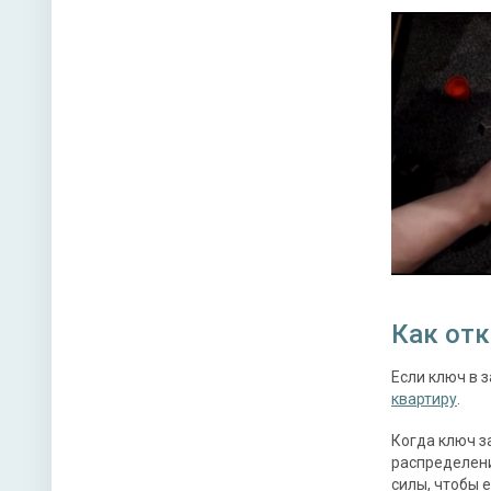
Как от
Если ключ в 
квартиру
.
Когда ключ з
распределени
силы, чтобы 