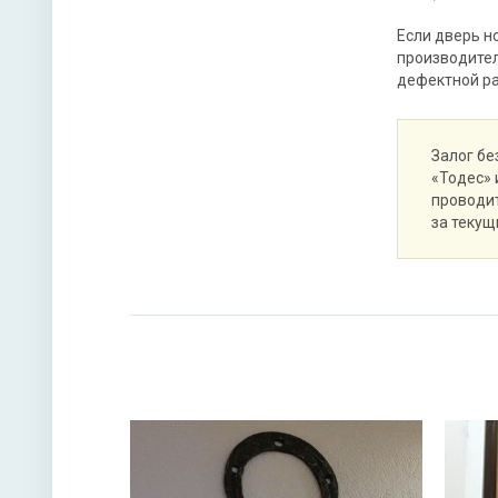
Если дверь н
производител
дефектной р
Залог бе
«Тодес» 
проводит
за текущ