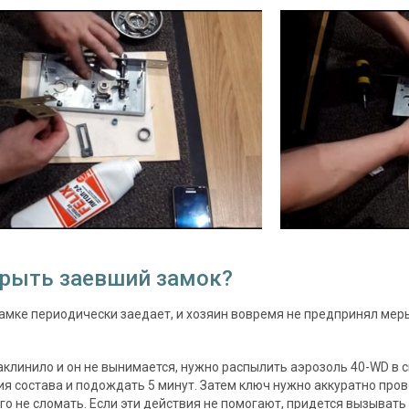
крыть заевший замок?
замке периодически заедает, и хозяин вовремя не предпринял мер
аклинило и он не вынимается, нужно распылить аэрозоль 40-WD в 
я состава и подождать 5 минут. Затем ключ нужно аккуратно про
его не сломать. Если эти действия не помогают, придется вызыват