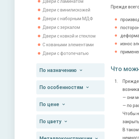
Двери с ламинатом
Прежде всего
Двери с винилискожей
Двери с наборным МДФ
производ
Двери с зеркалом
посторон
деформа
Двери с ковкой и стеклом
износ эл
С коваными элементами
применен
Двери с фотопечатью
Что можн
По назначению
Прежде 
По особенностям
возника
— они м
По цене
— по ра
Чтобы н
По цвету
закрыть
В таком
немного
Металлоконструкции