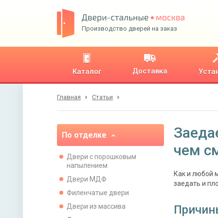
Производство дверей на заказ
Доставка
Каталог
Уста
Главная
Статьи
Заедае
По отделке
чем с
Двери с порошковым
напылением
Как и любой м
Двери МДФ
заедать и пл
Филенчатые двери
Двери из массива
Причин