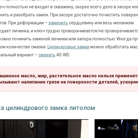
юч полностью не входит в скважину, скорее всего дело в засоре 
нять и разобрать замок. При засоре достаточно почистить поверхн
тов. При деформации –
заменить
сердцевину или весь механизм.
едает личинка, и ключ трудно проворачивается/не проворачивается
ожно починить заменой личинки или запора полностью. Иногда пр
ом количестве смазки.
Цилиндровые замки
можно обработать мас
сальный вариант –
смазать
40-WD.
ашинное масло, жир, растительное масло нельзя применят
ызывают налипание грязи на поверхности деталей, ускоряю
а цилиндрового замка литолом