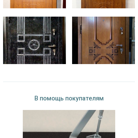
Цены на входные конструкции премиум класса
выше, чем на стандартные входные двери в
квартиру. Это объясняется максимальной
функциональностью изделий и их дорогостоящей
отделкой.Их массово устанавливают в частной
загородной недвижимости. Например, их часто
приобретают, как парадные двери в коттедж,
желая подчеркнуть вкус и состоятельность
владельцев дома.
В помощь покупателям