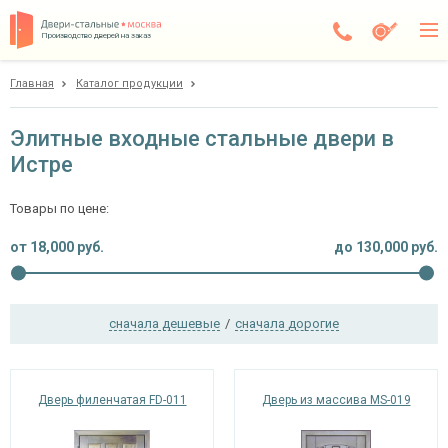
Производство дверей на заказ
Главная
Каталог продукции
Истра
Каталог
Элитные входные стальные двери в
Истре
Доставка
Установка
Товары по цене:
Галерея
от
18,000
руб.
до
130,000
руб.
Акции
сначала дешевые
/
сначала дорогие
Покупателям
О компании
Дверь филенчатая FD-011
Дверь из массива MS-019
Контакты