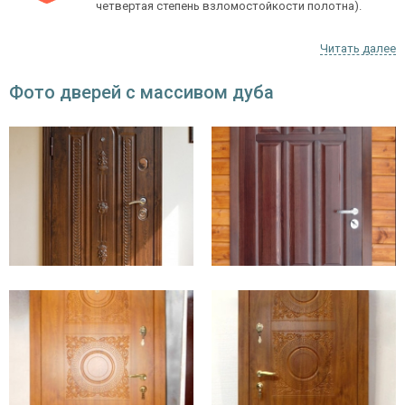
четвертая степень взломостойкости полотна).
Увеличенная толщина стали, используемая для
Читать далее
создания короба и полотна двери. Такую сталь
сложно разрезать даже с помощью болгарки и
Фото дверей с массивом дуба
других специнструментов.
Облицовочные декоративные накладки, которые
подбираются в индивидуальном порядке.
Дизайнеры компании создадут дверь, которая
будет находиться в полной гармонии с
архитектурой и стилем помещения. Конструкции с
эксклюзивной отделкой также украшают офисы
крупных компаний и административные здания.
Элитные двери обладают превосходными
потребительскими характеристиками и
роскошным дизайном. Это выбор покупателей,
которые желают максимально защитить и
украсить свой дом и не приемлют компромиссов.