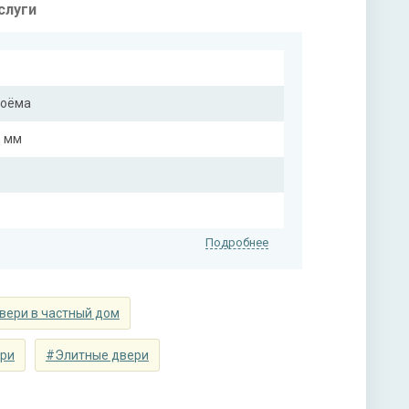
слуги
роёма
5 мм
Подробнее
вери в частный дом
еровка на выбор)
ери
#Элитные двери
еровка на выбор)