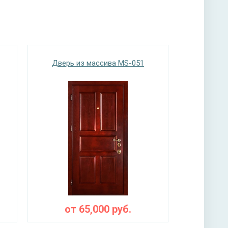
нитура
учкой, 3-х ригельный, 2-х оборотный
мной ручкой, 3-х риегальный, 2-х оборотный
Дверь из массива MS-051
°
ы
тная плита URSA или пенопласт (на выбор)
от
65,000
руб.