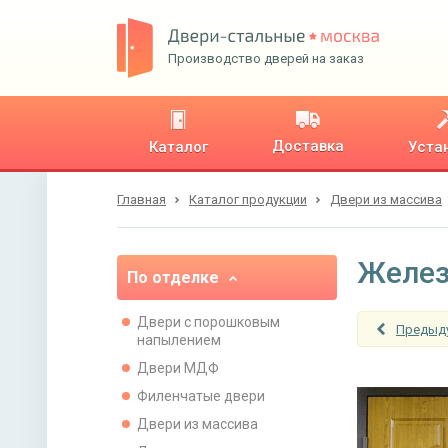
Производство дверей на заказ
Доставка
Каталог
Уста
Главная
Каталог продукции
Двери из массива
Желез
По отделке
Двери с порошковым
Предыд
напылением
Двери МДФ
Филенчатые двери
Двери из массива