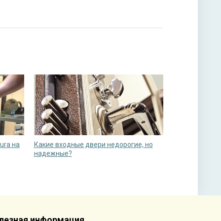
ura на
Какие входные двери недорогие, но
надежные?
лезная информация