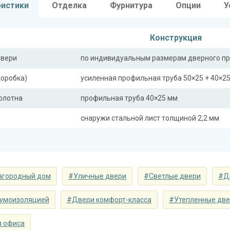
ристики
Отделка
Фурнитура
Опции
У
Конструкция
двери
по индивидуальным размерам дверного п
коробка)
усиленная профильная труба 50×25 + 40×2
полотна
профильная труба 40×25 мм
снаружи стальной лист толщиной 2,2 мм
ная планка
профильная труба 40×25 мм
сткости (усилители)
профильная труба 40×25 мм (2 шт.)
агородный дом
#Уличные двери
#Светлые двери
#Д
Отделка
 снаружи
панель из массив дуба 20 мм (цвет и фрез
шумоизоляцией
#Двери комфорт-класса
#Утепленные дв
 внутри
панель из массив дуба 20 мм (цвет и фрез
я офиса