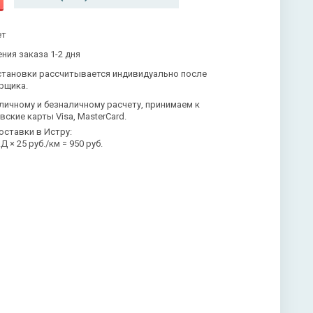
ет
ния заказа 1-2 дня
становки рассчитывается индивидуально после
рщика.
личному и безналичному расчету, принимаем к
вские карты Visa, MasterCard.
оставки в Истру:
 × 25 руб./км = 950 руб.