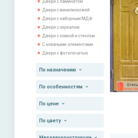
Двери с ламинатом
Двери с винилискожей
Двери с наборным МДФ
Двери с зеркалом
Двери с ковкой и стеклом
С коваными элементами
Двери с фотопечатью
По назначению
По особенностям
По цене
По цвету
Металлоконструкции