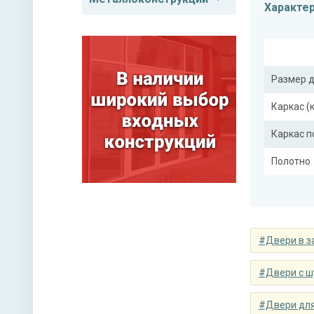
Характе
Размер 
Каркас (
Каркас 
Полотно
Притвор
Ребра же
#Двери в з
Отделка
#Двери с 
Отделка
#Двери дл