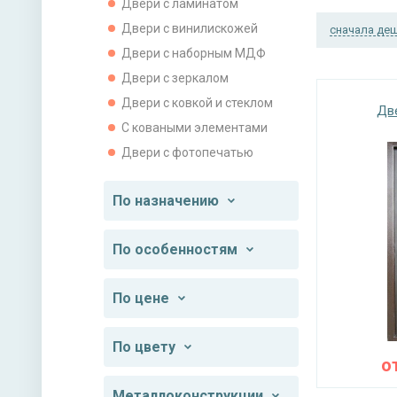
Двери с ламинатом
Двери с винилискожей
сначала де
Двери с наборным МДФ
Двери с зеркалом
Двери с ковкой и стеклом
Дв
С коваными элементами
Двери с фотопечатью
По назначению
По особенностям
По цене
По цвету
о
Металлоконструкции