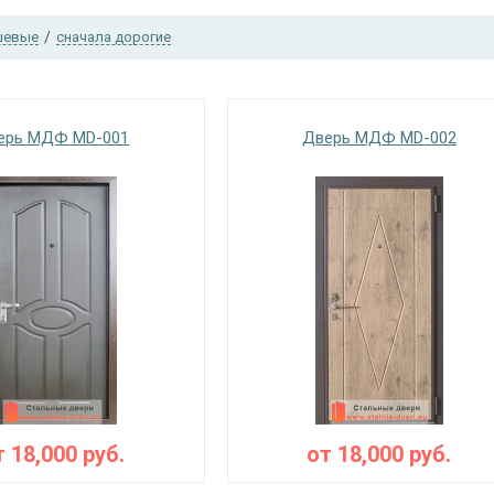
шевые
/
сначала дорогие
ерь МДФ MD-001
Дверь МДФ MD-002
т
18,000
руб.
от
18,000
руб.