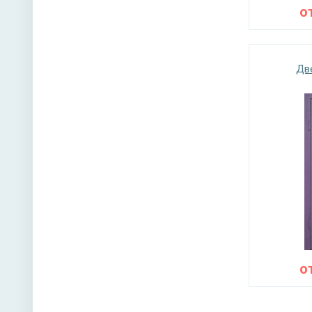
о
Дв
о