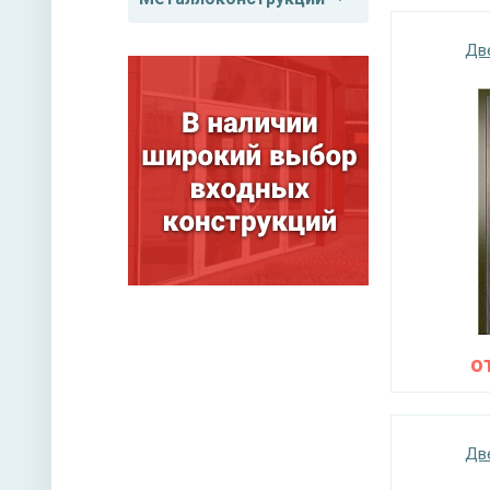
Дв
о
Дв