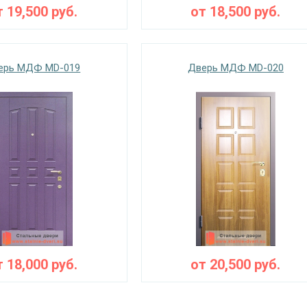
т
19,500
руб.
от
18,500
руб.
ерь МДФ MD-019
Дверь МДФ MD-020
т
18,000
руб.
от
20,500
руб.