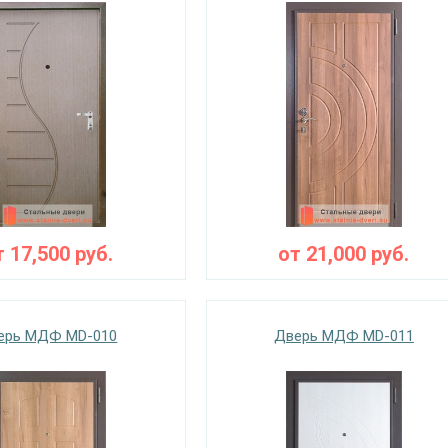
т
17,500
руб.
от
21,000
руб.
ерь МДФ MD-010
Дверь МДФ MD-011