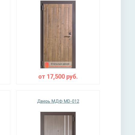
от
17,500
руб.
Дверь МДФ MD-012