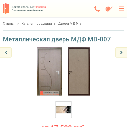
Производство дверей на заказ
Главная
Каталог продукции
Двери МДФ
Истра
Каталог
Металлическая дверь МДФ MD-007
Доставка
Установка
Галерея
Акции
Покупателям
О компании
Контакты