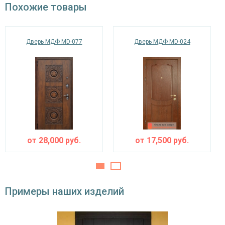
переустанавливается, в комплекте фалевые ручки.
Похожие товары
Изоляционные материалы
Доступные комплектующие и материалы для данной модели двери
можно посмотреть на нашем сайте.
двойной контур уплотнения,
Звуко- и
Дверь МДФ MD-077
Дверь МДФ MD-024
минераловатная плита URSA или пенопласт
теплоизоляция
(на выбор)
Особенности модели
Направление
наружное / внутреннее,
открывания
левое / правое (на выбор)
Угол
180°
открывания
от
28,000
руб.
от
17,500
руб.
Примеры наших изделий