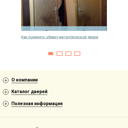
одную
Как поменять обивку металлической двери
Как зад
входной
О компании
Каталог дверей
Полезная информация