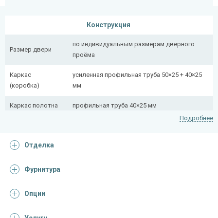
Конструкция
по индивидуальным размерам дверного
Размер двери
проёма
Каркас
усиленная профильная труба 50×25 + 40×25
(коробка)
мм
Каркас полотна
профильная труба 40×25 мм
Подробнее
Полотно
снаружи стальной лист толщиной 2,2 мм
Отделка
Притворная
профильная труба 40×25 мм
планка
Фурнитура
Ребра жесткости
профильная труба 40×25 мм (2 шт.)
(усилители)
Опции
Отделка