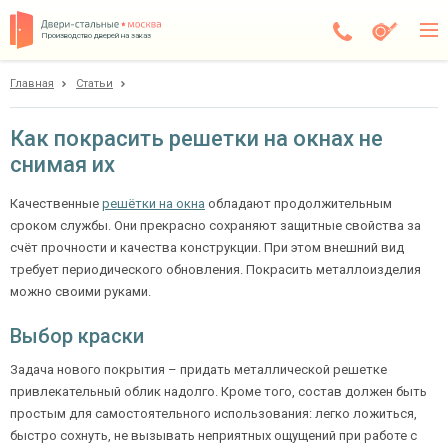
Производство дверей на заказ
Главная
Статьи
Истра
Каталог
Как покрасить решетки на окнах не
снимая их
Доставка
Установка
Качественные
решётки на окна
обладают продолжительным
сроком службы. Они прекрасно сохраняют защитные свойства за
Галерея
счёт прочности и качества конструкции. При этом внешний вид
требует периодического обновления. Покрасить металлоизделия
Акции
можно своими руками.
Выбор краски
Покупателям
Задача нового покрытия – придать металлической решетке
О компании
привлекательный облик надолго. Кроме того, состав должен быть
простым для самостоятельного использования: легко ложиться,
Контакты
быстро сохнуть, не вызывать неприятных ощущений при работе с