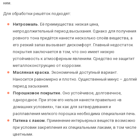
ним.
Для обработки решёток подходят:
Ежедневно с 08:00 до 24:00
Нитроэмаль.
Её преимущества: низкая цена,
непродолжительный период высыхания. Однако для получения
+7 (495) 409-24-70
ровного тона придётся нанести несколько слоёв вещества, а
его резкий запах вызывает дискомфорт. Главный недостаток
покрытия заключается в том, что оно имеет низкую
устойчивость к атмосферным явлениям. Средство не защитит
металлоконструкцию от коррозии.
Масляная краска.
Экономичный доступный вариант.
Наносится равномерно и плотно. Существенный минус – долгий
период засыхания.
Порошковое покрытие.
Оно устойчивое, долговечное,
однородное. При этом его нельзя нанести правильно «в
домашних условиях», так как для затвердевания и
расплавления мелкого порошка необходима специальная печь.
Патина с лаком.
Применение интерьерных веществ возможно
при условии закрепления их специальными лаками, в том числе
цветными.