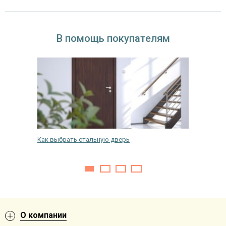
В помощь покупателям
а улице?
Как выбрать стальную дверь
Как пере
металли
О компании