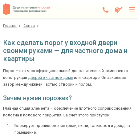
Производство дверей на заказ
Главная
Статьи
Истра
Каталог
Как сделать порог у входной двери
своими руками — для частного дома и
Доставка
квартиры
Установка
Порог – это многофункциональный дополнительный компонент к
Галерея
конструкции
дверей в частном доме
или квартире. Он закрывает
зазор между нижней частью створки и полом.
Акции
Зачем нужен порожек?
Покупателям
Главная опция элемента – обеспечение плотного соприкосновения
полотна и полового покрытия. За счёт этого приступок:
О компании
Блокирует проникновение грязи, пыли, талых вод и дождя в
Контакты
помещение.