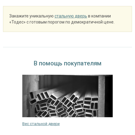
Закажите уникальную
стальную дверь
в компании
«Тодес» с готовым порогом по демократичной цене.
В помощь покупателям
уками
Вес стальной двери
Инструк
своими 