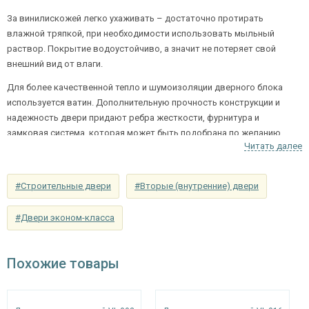
Отделка внутри
выбор)
За винилискожей легко ухаживать – достаточно протирать
влажной тряпкой, при необходимости использовать мыльный
Запирающие устройства и фурнитура
раствор. Покрытие водоустойчиво, а значит не потеряет свой
внешний вид от влаги.
сувальдный (сейфовый) «ПРО-САМ 799», 3-х
Верхний замок
ригельный, 2-х оборотный
Для более качественной тепло и шумоизоляции дверного блока
используется ватин. Дополнительную прочность конструкции и
цилиндровый «ПРО-САМ ЗВ 4-31/55» с
надежность двери придают ребра жесткости, фурнитура и
Нижний замок
нажимной ручкой, 3-х ригельный, 2-х
замковая система, которая может быть подобрана по желанию
оборотный
Читать далее
клиента.
Глазок
угол обзора 200°
#Строительные двери
#Вторые (внутренние) двери
наблюдения
Входные металлические двери с отделкой из
винила прекрасно сочетаются с любыми
Петли
⌀22 мм (2 шт.)
интерьерами.
#Двери эконом-класса
Противосъемные
блокираторы
устройства
Похожие товары
Изоляционные материалы