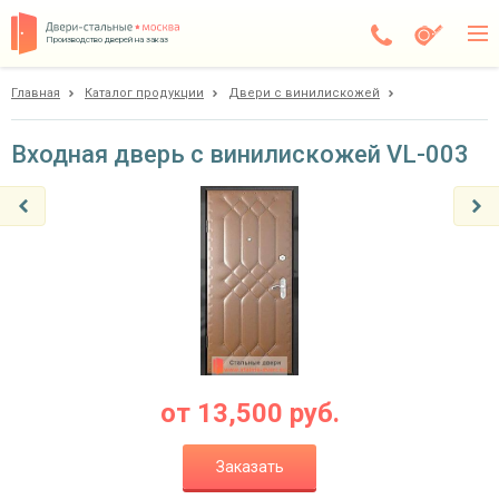
Производство дверей на заказ
Главная
Каталог продукции
Двери с винилискожей
Истра
Каталог
Входная дверь с винилискожей VL-003
Доставка
Установка
Галерея
Акции
Покупателям
от
13,500
руб.
О компании
Заказать
Контакты