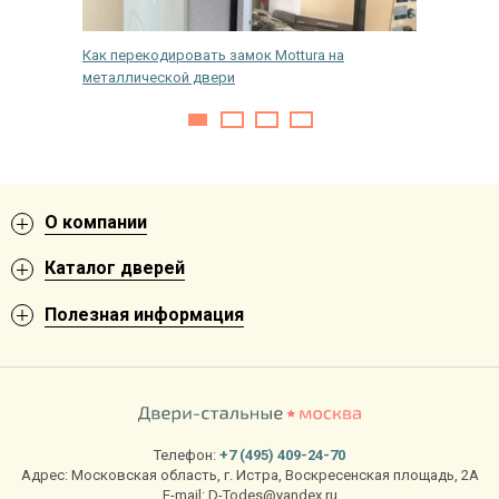
дной
Как перекодировать замок Mottura на
Какие б
металлической двери
О компании
Каталог дверей
Полезная информация
Телефон:
+7 (495) 409-24-70
Адрес:
Московская область
,
г. Истра
,
Воскресенская площадь, 2А
E-mail:
D-Todes@yandex.ru