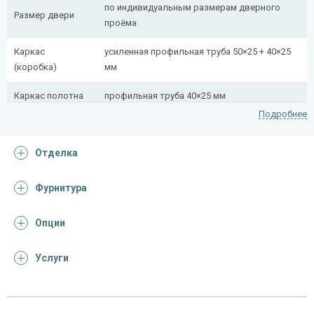
по индивидуальным размерам дверного
Размер двери
проёма
Каркас
усиленная профильная труба 50×25 + 40×25
(коробка)
мм
Каркас полотна
профильная труба 40×25 мм
Подробнее
Полотно
снаружи стальной лист толщиной 2,2 мм
Отделка
Притворная
профильная труба 40×25 мм
планка
Фурнитура
Ребра жесткости
профильная труба 40×25 мм (2 шт.)
(усилители)
Опции
Отделка
Услуги
Отделка
винилискожа​ 0,5 мм (цвет и рисунок на
снаружи
выбор)
винилискожа 0,5 мм (цвет и рисунок на